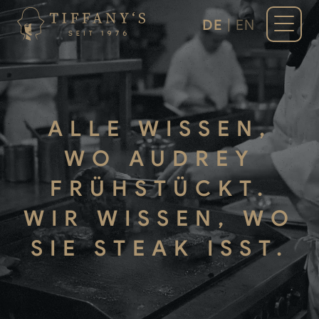
DE
|
EN
ALLE WISSEN,
WO AUDREY
FRÜHSTÜCKT.
WIR WISSEN, WO
SIE STEAK ISST.